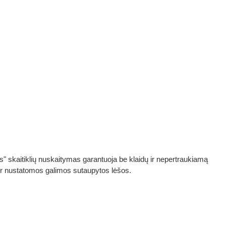
Bus" skaitiklių nuskaitymas garantuoja be klaidų ir nepertraukiamą
 ir nustatomos galimos sutaupytos lėšos.