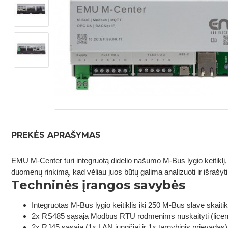
PREKĖS APRAŠYMAS
EMU M-Center turi integruotą didelio našumo M-Bus lygio keitiklį, k
duomenų rinkimą, kad vėliau juos būtų galima analizuoti ir išraš
Techninės įrangos savybės
Integruotas M-Bus lygio keitiklis iki 250 M-Bus slave skaitik
2x RS485 sąsaja Modbus RTU rodmenims nuskaityti (licenci
2x RJ45 sąsaja (1x LAN jungčiai ir 1x tarnybinis prievadas)