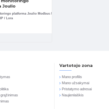
s monitoringo
 Joulio
toringo platforma Joulio Modbus /
IP / Lora
Vartotojo zona
tatymas
Mano profilis
Mano užsakymai
litika
Pristatymo adresai
r grąžinimas
Naujienlaiškis
inimas