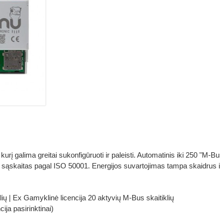
urį galima greitai sukonfigūruoti ir paleisti. Automatinis iki 250 "M-
yti sąskaitas pagal ISO 50001. Energijos suvartojimas tampa skaidrus
lių | Ex Gamyklinė licencija 20 aktyvių M-Bus skaitiklių
ja pasirinktinai)