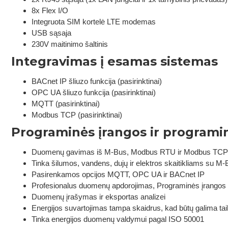
8x Flex I/O
Integruota SIM kortelė LTE modemas
USB sąsaja
230V maitinimo šaltinis
Integravimas į esamas sistemas
BACnet IP šliuzo funkcija (pasirinktinai)
OPC UA šliuzo funkcija (pasirinktinai)
MQTT (pasirinktinai)
Modbus TCP (pasirinktinai)
Programinės įrangos ir programin
Duomenų gavimas iš M-Bus, Modbus RTU ir Modbus TCP į
Tinka šilumos, vandens, dujų ir elektros skaitikliams su M
Pasirenkamos opcijos MQTT, OPC UA ir BACnet IP
Profesionalus duomenų apdorojimas, Programinės įrangos atn
Duomenų įrašymas ir eksportas analizei
Energijos suvartojimas tampa skaidrus, kad būtų galima tai
Tinka energijos duomenų valdymui pagal ISO 50001