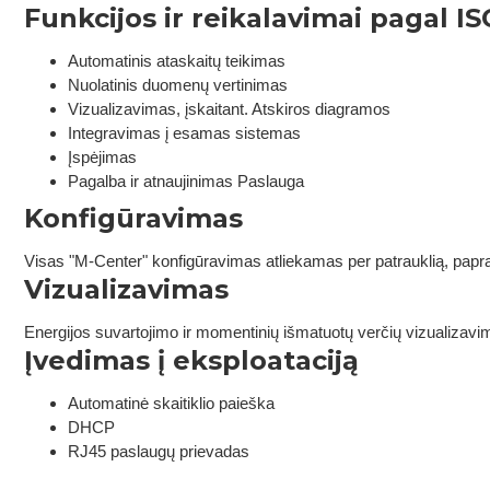
Funkcijos ir reikalavimai pagal I
Automatinis ataskaitų teikimas
Nuolatinis duomenų vertinimas
Vizualizavimas, įskaitant. Atskiros diagramos
Integravimas į esamas sistemas
Įspėjimas
Pagalba ir atnaujinimas Paslauga
Konfigūravimas
Visas "M-Center" konfigūravimas atliekamas per patrauklią, paprast
Vizualizavimas
Energijos suvartojimo ir momentinių išmatuotų verčių vizualizav
Įvedimas į eksploataciją
Automatinė skaitiklio paieška
DHCP
RJ45 paslaugų prievadas