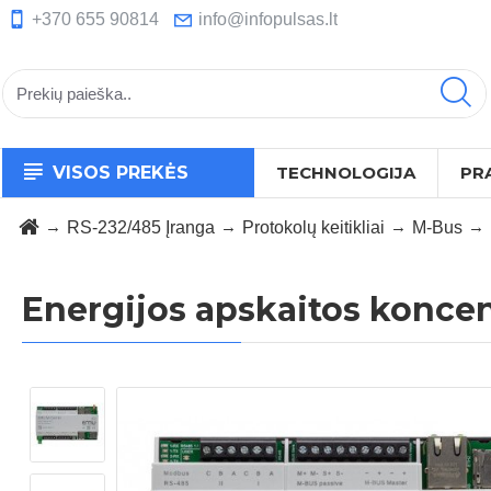
+370 655 90814
info@infopulsas.lt
VISOS PREKĖS
TECHNOLOGIJA
PR
RS-232/485 Įranga
Protokolų keitikliai
M-Bus
Energijos apskaitos konce