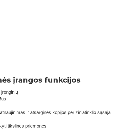
ės įrangos funkcijos
renginių
-Bus
aujinimas ir atsarginės kopijos per žiniatinklio sąsają
kyti tikslines priemones