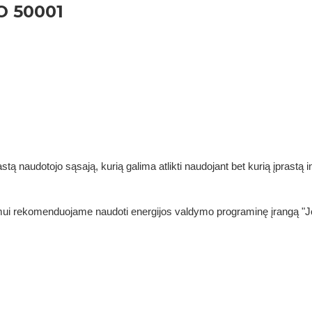
SO 50001
ą naudotojo sąsają, kurią galima atlikti naudojant bet kurią įprastą 
imui rekomenduojame naudoti energijos valdymo programinę įrangą "J