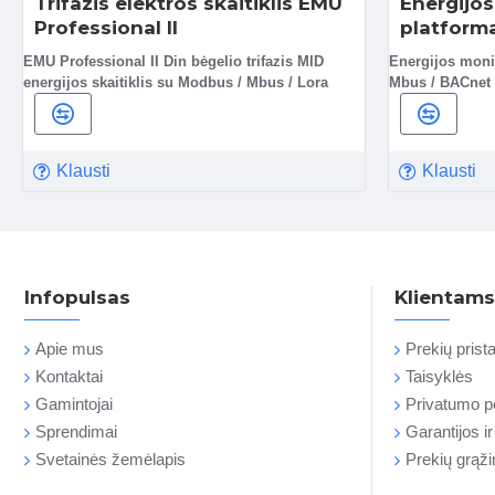
Trifazis elektros skaitiklis EMU
Energijo
Professional II
platforma
EMU Professional II Din bėgelio trifazis MID
Energijos moni
energijos skaitiklis su Modbus / Mbus / Lora
Mbus / BACnet 
Klausti
Klausti
Infopulsas
Klientams
Apie mus
Prekių pris
Kontaktai
Taisyklės
Gamintojai
Privatumo po
Sprendimai
Garantijos i
Svetainės žemėlapis
Prekių grąž