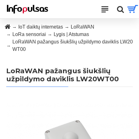
IoT daiktų internetas
LoRaWAN
LoRa sensoriai
Lygis | Atstumas
LoRaWAN pažangus šiukšlių užpildymo daviklis LW20
WT00
LoRaWAN pažangus šiukšlių
užpildymo daviklis LW20WT00