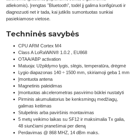
atliekomis). Įrengtas "Bluetooth", todėl jį galima konfigūruoti ir
diagnozuoti net ir tada, kai jutiklis sumontuotas sunkiai
pasiekiamose vietose.
Techninės savybės
CPU ARM Cortex M4
Class A LoRaWAN® 1.0.2 , EU868
OTAA/ABP activation
Matuoja: Užpildymo lygis, slėgis, temperatūra, drėgmė
Lygio diapazonas 140 ÷ 1500 mm, skiriamoji geba 1 mm
Įmontuota antena
Magnetinis paleidimas
Įmontuotas akcelerometras pasvirimo būklei nustatyti
Pirminis akumuliatorius be kenksmingų medžiagų,
galimas keitimas
Stulpelinis arba paviršinis montavimas
5 metų veikimo laikas su SF12 ir maksimalia Tx galia,
48 siunčiami pranešimai per dieną
Perdavimas @ 868 MHZ, 14 dBm maks.