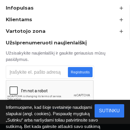
Infopulsas
Klientams
Vartotojo zona
Užsiprenumeruoti naujienlaiškį
Užsisakykite naujienlaiškį ir gaukite geriausius mūsų
pasiūlymus.
Registruotis
Informuojame, kad šioje svetainėje naudojami
Susipažinau ir sutinku su
Privatumo Politika
SUTINKU
slapukai (angl. cookies). Paspaudę mygtuką
„Sutinku“ arba naršydami toliau patvirtinsite savo
sutikimą. Bet kada galėsite atšaukti savo sutikimą