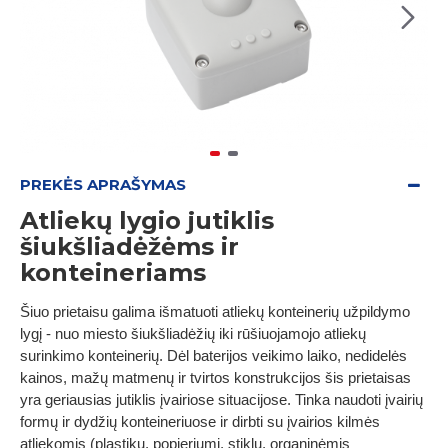
PREKĖS APRAŠYMAS
Atliekų lygio jutiklis
šiukšliadėžėms ir
konteineriams
Šiuo prietaisu galima išmatuoti atliekų konteinerių užpildymo
lygį - nuo miesto šiukšliadėžių iki rūšiuojamojo atliekų
surinkimo konteinerių. Dėl baterijos veikimo laiko, nedidelės
kainos, mažų matmenų ir tvirtos konstrukcijos šis prietaisas
yra geriausias jutiklis įvairiose situacijose. Tinka naudoti įvairių
formų ir dydžių konteineriuose ir dirbti su įvairios kilmės
atliekomis (plastiku, popieriumi, stiklu, organinėmis