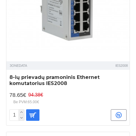
3ONEDATA
IES2008
8-ių prievadų pramoninis Ethernet
komutatorius IES2008
78.65€
94.38€
Be PVM:65.00€