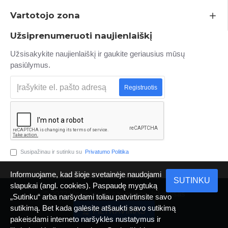
Vartotojo zona
Užsiprenumeruoti naujienlaiškį
Užsisakykite naujienlaiškį ir gaukite geriausius mūsų
pasiūlymus.
Registruotis
Susipažinau ir sutinku su
Privatumo Politika
Informuojame, kad šioje svetainėje naudojami
SUTINKU
slapukai (angl. cookies). Paspaudę mygtuką
© 2022 Visos teisės saugomos. Infopulsas
„Sutinku“ arba naršydami toliau patvirtinsite savo
sutikimą. Bet kada galėsite atšaukti savo sutikimą
FILTRAVIMAS
pakeisdami interneto naršyklės nustatymus ir
Sukurė