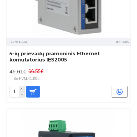
3ONEDATA
IES2005
5-ių prievadų pramoninis Ethernet
komutatorius IES2005
49.61€
66.55€
Be PVM:41.00€