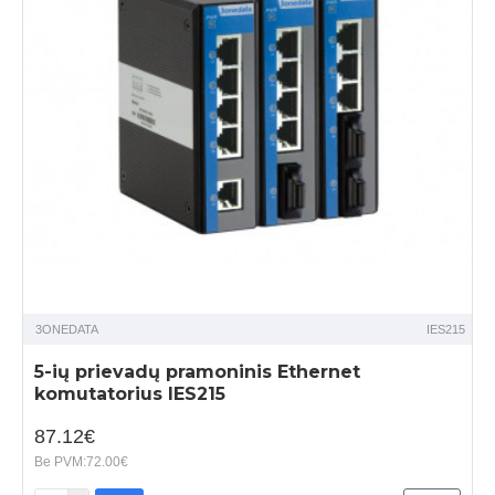
3ONEDATA
IES215
5-ių prievadų pramoninis Ethernet
komutatorius IES215
87.12€
Be PVM:72.00€