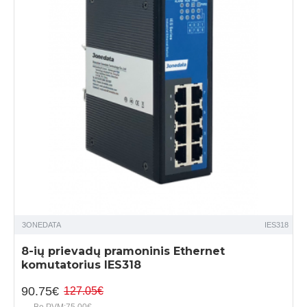
3ONEDATA
IES318
8-ių prievadų pramoninis Ethernet
komutatorius IES318
90.75€
127.05€
Be PVM:75.00€