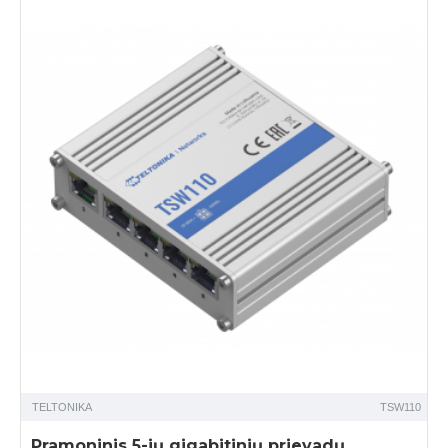
TELTONIKA
TSW110
Pramoninis 5-ių gigabitinių prievadų