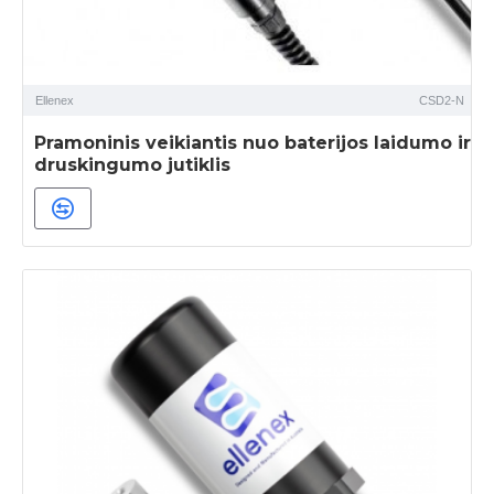
Ellenex
CSD2-N
Pramoninis veikiantis nuo baterijos laidumo ir
druskingumo jutiklis