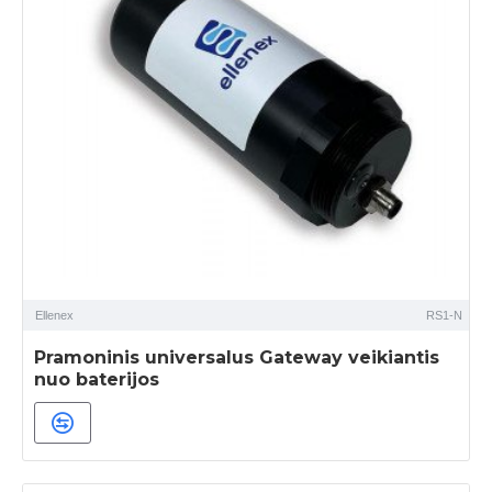
Ellenex
RS1-N
Pramoninis universalus Gateway veikiantis
nuo baterijos