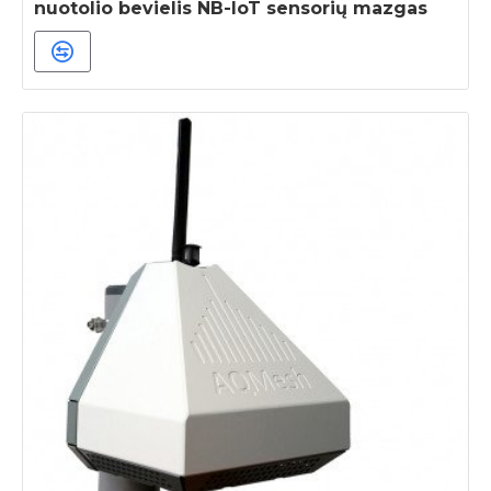
nuotolio bevielis NB-IoT sensorių mazgas