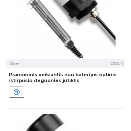
Ellenex
CDO2-N
Pramoninis veikiantis nuo baterijos optinis
ištirpusio deguonies jutiklis