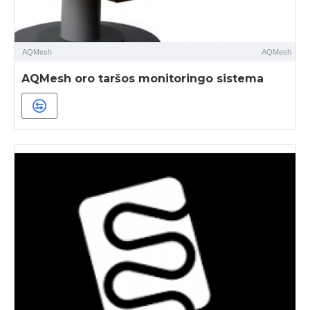
AQMesh
AQMesh
AQMesh oro taršos monitoringo sistema