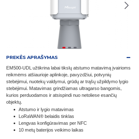
PREKĖS APRAŠYMAS
EM500-UDL užtikrina labai tikslų atstumo matavimą įvairioms
reikmėms atšiaurioje aplinkoje, pavyzdžiui, potvynių
stebėjimui, nuotekų valdymui, grūdų ar trąšų užpildymo lygio
stebėjimui. Matavimas grindžiamas ultragarso bangomis,
kurios perduodamos ir atsispindi nuo netoliese esančių
objektų.
Atstumo ir lygio matavimas
LoRaWAN® belaidis tinklas
Lengvas konfigūravimas per NFC
10 metų baterijos veikimo laikas