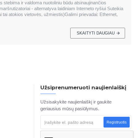
os stebima ir valdoma nuotoliniu būdu atsinaujinančios
ršrutizatoriai - alternatyva laidiniam Interneto ryšiui Suteikia
ai tai atokios vietovės, užmiestis)Galimi prievadai: Ethernet,
SKAITYTI DAUGIAU
Užsiprenumeruoti naujienlaiškį
Užsisakykite naujienlaiškį ir gaukite
geriausius mūsų pasiūlymus.
Registruotis