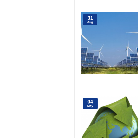
31
Aug
04
May