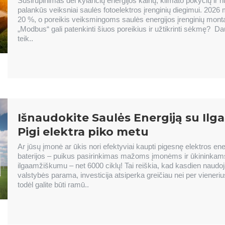
Susirūpinimas dėl kylančių energijos kainų, klimato pokyčių ir nu
palankūs veiksniai saulės fotoelektros įrenginių diegimui. 2026 
20 %, o poreikis veiksmingoms saulės energijos įrenginių mont
„Modbus“ gali patenkinti šiuos poreikius ir užtikrinti sėkmę? 
teik..
Išnaudokite Saulės Energiją su Ilg
Pigi elektra piko metu
Ar jūsų įmonė ar ūkis nori efektyviai kaupti pigesnę elektros e
baterijos – puikus pasirinkimas mažoms įmonėms ir ūkininkams
ilgaamžiškumu – net 6000 ciklų! Tai reiškia, kad kasdien naudoja
valstybės parama, investicija atsiperka greičiau nei per vieneri
todėl galite būti ramū..