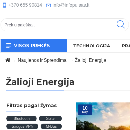
+370 655 90814
info@infopulsas.lt
VISOS PREKĖS
TECHNOLOGIJA
PR
Naujienos ir Sprendimai
Žalioji Energija
Žalioji Energija
Filtras pagal žymas
10
May
Bluetooth
Solar
Saugus VPN
M-Bus