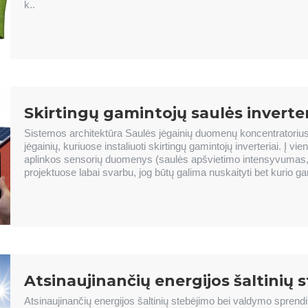
k..
Skirtingų gamintojų saulės inver
Sistemos architektūra Saulės jėgainių duomenų koncentratorius
jėgainių, kuriuose instaliuoti skirtingų gamintojų inverteriai. Į vie
aplinkos sensorių duomenys (saulės apšvietimo intensyvumas, te
projektuose labai svarbu, jog būtų galima nuskaityti bet kurio gam
Atsinaujinančių energijos šaltinių
Atsinaujinančių energijos šaltinių stebėjimo bei valdymo sprend