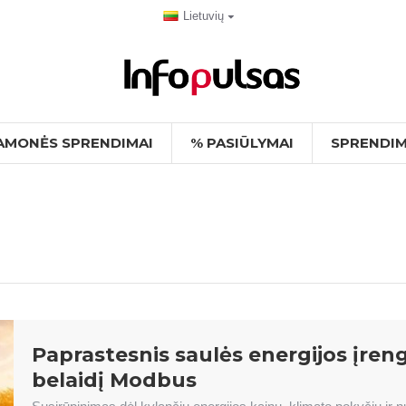
Lietuvių
AMONĖS SPRENDIMAI
% PASIŪLYMAI
SPRENDIM
Paprastesnis saulės energijos įre
belaidį Modbus