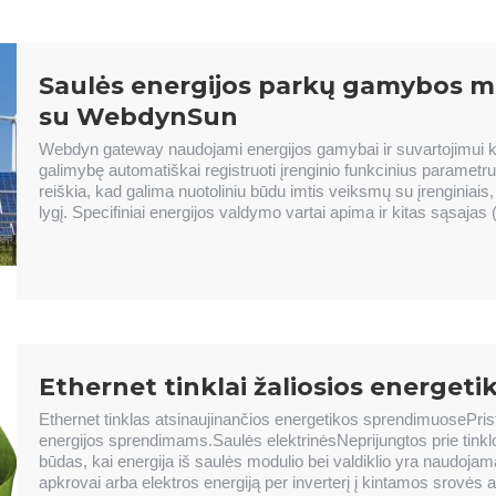
Saulės energijos parkų gamybos m
su WebdynSun
Webdyn gateway naudojami energijos gamybai ir suvartojimui kon
galimybę automatiškai registruoti įrenginio funkcinius parametru
reiškia, kad galima nuotoliniu būdu imtis veiksmų su įrenginiai
lygį. Specifiniai energijos valdymo vartai apima ir kitas sąsajas (
Ethernet tinklai žaliosios energet
Ethernet tinklas atsinaujinančios energetikos sprendimuosePrist
energijos sprendimams.Saulės elektrinėsNeprijungtos prie tinklo
būdas, kai energija iš saulės modulio bei valdiklio yra naudojama 
apkrovai arba elektros energiją per inverterį į kintamos srovės