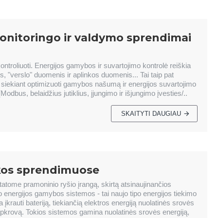
onitoringo ir valdymo sprendimai
troliuoti. Energijos gamybos ir suvartojimo kontrolė reiškia
s, "verslo" duomenis ir aplinkos duomenis... Tai taip pat
s, siekiant optimizuoti gamybos našumą ir energijos suvartojimo
Modbus, belaidžius jutiklius, įjungimo ir išjungimo įvesties/..
SKAITYTI DAUGIAU
ikos sprendimuose
atome pramoninio ryšio įrangą, skirtą atsinaujinančios
 energijos gamybos sistemos - tai naujo tipo energijos tiekimo
įkrauti bateriją, tiekiančią elektros energiją nuolatinės srovės
 apkrovą. Tokios sistemos gamina nuolatinės srovės energiją,