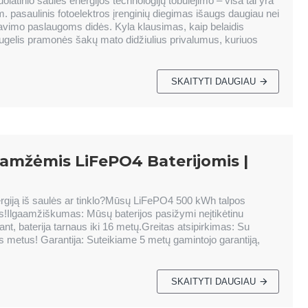
olatinio saulės energijos technologijų tobulėjimo – visa tai yra
m. pasaulinis fotoelektros įrenginių diegimas išaugs daugiau nei
avimo paslaugoms didės. Kyla klausimas, kaip belaidis
Daugelis pramonės šakų mato didžiulius privalumus, kuriuos
SKAITYTI DAUGIAU
aamžėmis LiFePO4 Baterijomis |
nergiją iš saulės ar tinklo?Mūsų LiFePO4 500 kWh talpos
!Ilgaamžiškumas: Mūsų baterijos pasižymi neįtikėtinu
nt, baterija tarnaus iki 16 metų.Greitas atsipirkimas: Su
us metus! Garantija: Suteikiame 5 metų gamintojo garantiją,
SKAITYTI DAUGIAU