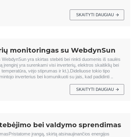
SKAITYTI DAUGIAU
terių monitoringas su WebdynSun
 WebdynSun yra skirtas stebėti bei rinkti duomenis iš saulės
ną įrenginį yra surenkami visi inverterių, elektros skaitiklių bei
mperatūra, vėjo stiprumas ir kt.).Dideliuose tokio tipo
intojo inverterius bei komunikuoti su jais, kad padidinti ..
SKAITYTI DAUGIAU
 stebėjimo bei valdymo sprendimas
imasPristatome įrangą, skirtą atsinaujinančios energijos