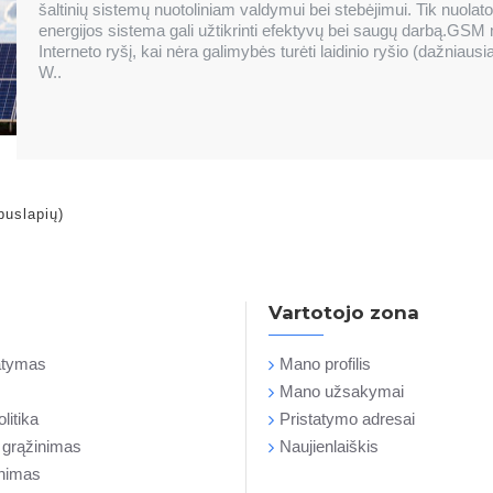
šaltinių sistemų nuotoliniam valdymui bei stebėjimui. Tik nuolat
energijos sistema gali užtikrinti efektyvų bei saugų darbą.GSM ma
Interneto ryšį, kai nėra galimybės turėti laidinio ryšio (dažniausi
W..
puslapių)
Vartotojo zona
tatymas
Mano profilis
Mano užsakymai
litika
Pristatymo adresai
r grąžinimas
Naujienlaiškis
inimas