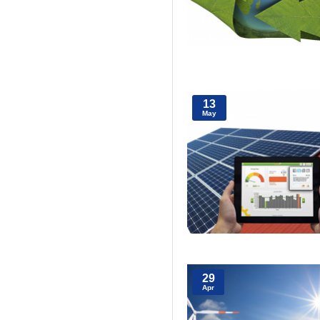
13
May
29
Apr