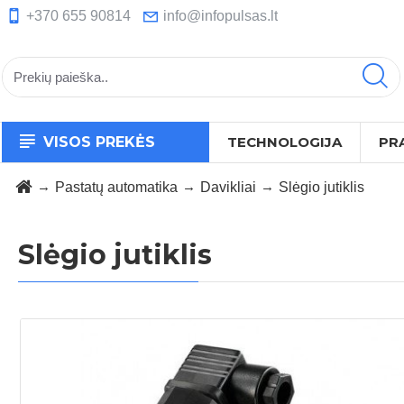
+370 655 90814
info@infopulsas.lt
VISOS PREKĖS
TECHNOLOGIJA
PR
Pastatų automatika
Davikliai
Slėgio jutiklis
Slėgio jutiklis