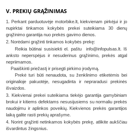
V. PREKIŲ GRĄŽINIMAS
1. Perkant parduotuvėje motorbike.lt, kiekvienam pirkėjui ir jo
nupirktai tinkamos kokybės prekei suteikiama 30 dienų
grąžinimo garantija nuo prekės gavimo dienos.
2. Norėdami grąžinti tinkamos kokybės prekę:
Reikia būtinai susisiekti el. paštu info@infopulsas.lt. Iš
anksto neperspėjus ir nesuderinus grąžinimo, prekės atgal
nepriimamos.
Paaiškinti priežastį ir prisegti pirkimo įrodymą.
Prekė turi būti nenaudota, su ženklinimo etiketėmis bei
originalioje pakuotėje, nesugadinta ir nepraradusi prekinės
išvaizdos.
3. Kiekvienai prekei suteikiama tiekėjo garantija gamybiniam
brokui ir kitiems defektams nesusijusiems su normaliu prekės
naudojimu ir aplinkos poveikių. Kiekvienos prekės garantijos
laiką galite rasti prekių aprašyme.
4. Norint grąžinti netinkamos kokybės prekę, atlikite aukščiau
išvardintus žingsnius.