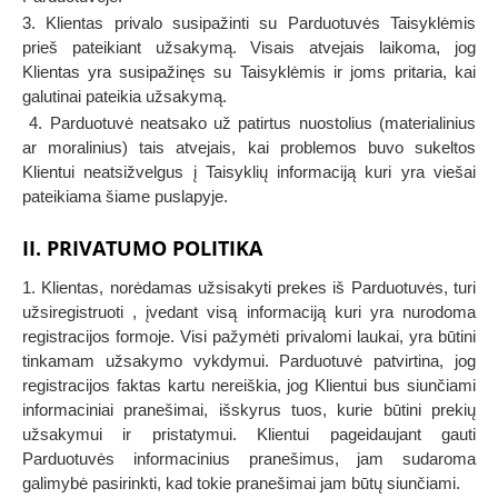
3. Klientas privalo susipažinti su Parduotuvės Taisyklėmis
prieš pateikiant užsakymą. Visais atvejais laikoma, jog
Klientas yra susipažinęs su Taisyklėmis ir joms pritaria, kai
galutinai pateikia užsakymą.
4. Parduotuvė neatsako už patirtus nuostolius (materialinius
ar moralinius) tais atvejais, kai problemos buvo sukeltos
Klientui neatsižvelgus į Taisyklių informaciją kuri yra viešai
pateikiama šiame puslapyje.
II. PRIVATUMO POLITIKA
1. Klientas, norėdamas užsisakyti prekes iš Parduotuvės, turi
užsiregistruoti , įvedant visą informaciją kuri yra nurodoma
registracijos formoje. Visi pažymėti privalomi laukai, yra būtini
tinkamam užsakymo vykdymui. Parduotuvė patvirtina, jog
registracijos faktas kartu nereiškia, jog Klientui bus siunčiami
informaciniai pranešimai, išskyrus tuos, kurie būtini prekių
užsakymui ir pristatymui. Klientui pageidaujant gauti
Parduotuvės informacinius pranešimus, jam sudaroma
galimybė pasirinkti, kad tokie pranešimai jam būtų siunčiami.