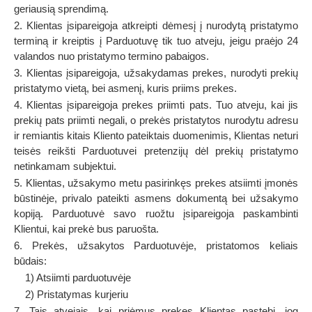
geriausią sprendimą.
2. Klientas įsipareigoja atkreipti dėmesį į nurodytą pristatymo
terminą ir kreiptis į Parduotuvę tik tuo atveju, jeigu praėjo 24
valandos nuo pristatymo termino pabaigos.
3. Klientas įsipareigoja, užsakydamas prekes, nurodyti prekių
pristatymo vietą, bei asmenį, kuris priims prekes.
4. Klientas įsipareigoja prekes priimti pats. Tuo atveju, kai jis
prekių pats priimti negali, o prekės pristatytos nurodytu adresu
ir remiantis kitais Kliento pateiktais duomenimis, Klientas neturi
teisės reikšti Parduotuvei pretenzijų dėl prekių pristatymo
netinkamam subjektui.
5. Klientas, užsakymo metu pasirinkęs prekes atsiimti įmonės
būstinėje, privalo pateikti asmens dokumentą bei užsakymo
kopiją. Parduotuvė savo ruožtu įsipareigoja paskambinti
Klientui, kai prekė bus paruošta.
6. Prekės, užsakytos Parduotuvėje, pristatomos keliais
būdais:
1) Atsiimti parduotuvėje
2) Pristatymas kurjeriu
7. Tais atvejais, kai priėmus prekes Klientas pastebi, jog