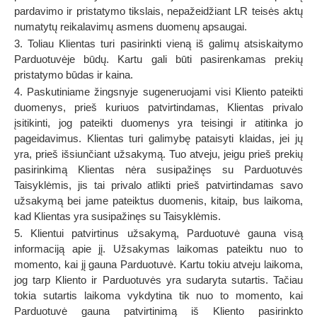
pardavimo ir pristatymo tikslais, nepažeidžiant LR teisės aktų
numatytų reikalavimų asmens duomenų apsaugai.
3. Toliau Klientas turi pasirinkti vieną iš galimų atsiskaitymo
Parduotuvėje būdų. Kartu gali būti pasirenkamas prekių
pristatymo būdas ir kaina.
4. Paskutiniame žingsnyje sugeneruojami visi Kliento pateikti
duomenys, prieš kuriuos patvirtindamas, Klientas privalo
įsitikinti, jog pateikti duomenys yra teisingi ir atitinka jo
pageidavimus. Klientas turi galimybę pataisyti klaidas, jei jų
yra, prieš išsiunčiant užsakymą. Tuo atveju, jeigu prieš prekių
pasirinkimą Klientas nėra susipažinęs su Parduotuvės
Taisyklėmis, jis tai privalo atlikti prieš patvirtindamas savo
užsakymą bei jame pateiktus duomenis, kitaip, bus laikoma,
kad Klientas yra susipažinęs su Taisyklėmis.
5. Klientui patvirtinus užsakymą, Parduotuvė gauna visą
informaciją apie jį. Užsakymas laikomas pateiktu nuo to
momento, kai jį gauna Parduotuvė. Kartu tokiu atveju laikoma,
jog tarp Kliento ir Parduotuvės yra sudaryta sutartis. Tačiau
tokia sutartis laikoma vykdytina tik nuo to momento, kai
Parduotuvė gauna patvirtinimą iš Kliento pasirinkto