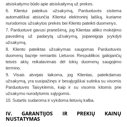
atsiskaitymo būdo apie atsiskaitymą už prekes.
6. Klientui pateikus užsakymą, Parduotuvės sistema
automatiškai atsiunčia Klientui elektroninį laišką, kuriame
nurodomos užsakytos prekės bei Kliento pateikti duomenys.
7. Parduotuvė gavusi pranešimą, jog Klientas atliko mokėjimo
pavedimą už padarytą užsakymą, įsipareigoja įvykdyti
užsakymą.
8. Kliento pateiktas užsakymas saugomas Parduotuvės
duomenų bazėje remiantis Lietuvos Respublikos galiojančių
teisės aktų reikalavimais dėl tokių duomenų saugojimo
termino.
9. Visais atvejais laikoma, jog Klientas, pateikdamas
užsakymą, yra susipažinęs ir besąlygiškai sutinka su visomis
Parduotuvės Taisyklėmis, kaip ir su visomis kitomis prie
užsakymo nurodytomis sąlygomis.
10. Sutartis sudaroma ir vykdoma lietuvių kalba.
IV. GARANTIJOS IR PREKIŲ KAINŲ
NUSTATYMAS