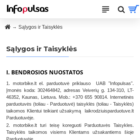
Sąlygos ir Taisyklės
Sąlygos ir Taisyklės
I. BENDROSIOS NUOSTATOS
1. motorbike.lt el. parduotuvė priklauso UAB "Infopulsas".
Įmonės koda: 302464842, adresas Veiverių g. 134-310, LT-
46352, Kaunas, Lietuva. Mob.: +370 655 90814. Internetinės
parduotuvės (toliau - Parduotuvė) taisyklės (toliau - Taisyklės)
taikomos Klientui teikiant užsakymą laikrodziuisparduotuve.lt
Parduotuvėje.
2. motorbike.lt turi teisę koreguoti Parduotuvės Taisykles.
Taisyklės taikomos visiems Klientams užsakantiems šioje
Parduotuvėje.