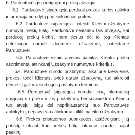
6. Parduotuvės įsipareigojimai prekių atžvilgiu:
6.1. Parduotuvė įsipareigoja perduoti prekes kurios atitinka
informaciją nurodytą prie kiekvienos prekės.
6.2. Parduotuvė įsipareigoja pateikti Klientui užsakyme
nurodytą prekių kiekį. Parduotuvė neatsako tais atvejais, kai
perduotų prekių kiekis, nėra tikslus dėl to, jog Klientas
neteisingai nurodė duomenis užsakyme, pateiktame
Parduotuvei.
6.3. Parduotuvė visais atvejais pateikia Klientui prekių
asortimentą, atitinkantį Užsakyme numatytus kriterijus.
6.4. Parduotuvė nurodo pristatymo laiką prie kiekvienos
prekės, todėl Klientas, prieš darant užsakymą, turi atkreipti
dėmesį į galimai skirtingus pristatymo terminus.
6.5. Parduotuvė įsiparegoja nurodyti visą informaciją
susijusią su preke ir jos pristatymu, bei susisiekti su Klientu
tuo atveju, jeigu dėl nepriklausančių nuo Parduotuvės
aplinkybių, nepavyksta atitinkamai atlikti pateikto užsakymo.
6.6. Prekės pristatomos supakuotos, atsižvelgiant į jų
pobūdį, siekiant, kad prekės būtų tinkamos naudoti pagal
paskirtį.