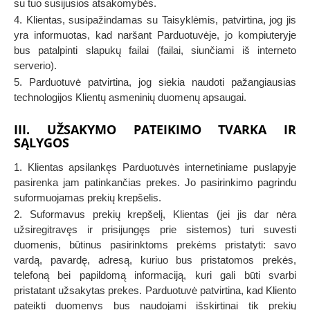
su tuo susijusios atsakomybės.
4. Klientas, susipažindamas su Taisyklėmis, patvirtina, jog jis
yra informuotas, kad naršant Parduotuvėje, jo kompiuteryje
bus patalpinti slapukų failai (failai, siunčiami iš interneto
serverio).
5. Parduotuvė patvirtina, jog siekia naudoti pažangiausias
technologijos Klientų asmeninių duomenų apsaugai.
III. UŽSAKYMO PATEIKIMO TVARKA IR
SĄLYGOS
1. Klientas apsilankęs Parduotuvės internetiniame puslapyje
pasirenka jam patinkančias prekes. Jo pasirinkimo pagrindu
suformuojamas prekių krepšelis.
2. Suformavus prekių krepšelį, Klientas (jei jis dar nėra
užsiregitravęs ir prisijungęs prie sistemos) turi suvesti
duomenis, būtinus pasirinktoms prekėms pristatyti: savo
vardą, pavardę, adresą, kuriuo bus pristatomos prekės,
telefoną bei papildomą informaciją, kuri gali būti svarbi
pristatant užsakytas prekes. Parduotuvė patvirtina, kad Kliento
pateikti duomenys bus naudojami išskirtinai tik prekių