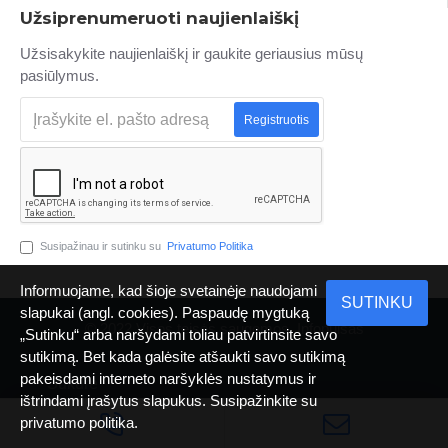
Užsiprenumeruoti naujienlaiškį
Užsisakykite naujienlaiškį ir gaukite geriausius mūsų
pasiūlymus.
Registruotis
Susipažinau ir sutinku su
Privatumo Politika
Informuojame, kad šioje svetainėje naudojami
SUTINKU
slapukai (angl. cookies). Paspaudę mygtuką
© 2022 Visos teisės saugomos. Infopulsas
„Sutinku“ arba naršydami toliau patvirtinsite savo
sutikimą. Bet kada galėsite atšaukti savo sutikimą
pakeisdami interneto naršyklės nustatymus ir
Sukurė
ištrindami įrašytus slapukus. Susipažinkite su
INFOPULSAS
privatumo politika.
MARKETING