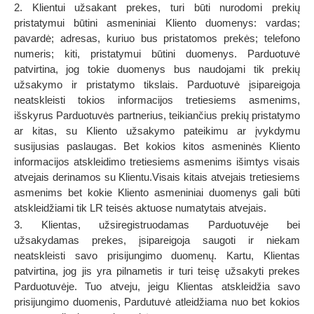
2. Klientui užsakant prekes, turi būti nurodomi prekių
pristatymui būtini asmeniniai Kliento duomenys: vardas;
pavardė; adresas, kuriuo bus pristatomos prekės; telefono
numeris; kiti, pristatymui būtini duomenys. Parduotuvė
patvirtina, jog tokie duomenys bus naudojami tik prekių
užsakymo ir pristatymo tikslais. Parduotuvė įsipareigoja
neatskleisti tokios informacijos tretiesiems asmenims,
išskyrus Parduotuvės partnerius, teikiančius prekių pristatymo
ar kitas, su Kliento užsakymo pateikimu ar įvykdymu
susijusias paslaugas. Bet kokios kitos asmeninės Kliento
informacijos atskleidimo tretiesiems asmenims išimtys visais
atvejais derinamos su Klientu.Visais kitais atvejais tretiesiems
asmenims bet kokie Kliento asmeniniai duomenys gali būti
atskleidžiami tik LR teisės aktuose numatytais atvejais.
3. Klientas, užsiregistruodamas Parduotuvėje bei
užsakydamas prekes, įsipareigoja saugoti ir niekam
neatskleisti savo prisijungimo duomenų. Kartu, Klientas
patvirtina, jog jis yra pilnametis ir turi teisę užsakyti prekes
Parduotuvėje. Tuo atveju, jeigu Klientas atskleidžia savo
prisijungimo duomenis, Pardutuvė atleidžiama nuo bet kokios