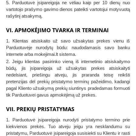
5. Parduotuvė įsipareigoja ne vėliau kaip per 10 dienų nuo
vartotojo prašymo gavimo dienos pateikti vartotojui motyvuotą
rašytinį atsakymą.
VI. APMOKĖJIMO TVARKA IR TERMINAI
1. Klientas atsiskaito už savo užsakytas prekes vienu iš
Parduotuvėje nurodytų būdu: naudodamasis savo banku
internete arba mokejimai.lt sistema.
2. Jeigu klientas pasirinko vieną iš internetinio atsiskaitymo
būdų, jis įsipareigoja už užsakytas prekes atsiskaityti
nedelsiant, priešingu atveju, jis praranda teisę reikšti
pretenzijas dėl prekių pristatymo terminų pažeidimo, kadangi
pagal Kliento užsakymą prekių siuntinys pradedamas formuoti
tik Parduotuvei gavus apmokėjimą už prekes.
VII. PREKIŲ PRISTATYMAS
1. Parduotuvė įsipareigoja nurodyti pristatymo termino prie
kiekvienos prekės. Tuo atveju jeigu yra nesklandumu su
pristatymu, Parduotuvė įsipareigoja susisiekti su Klientu ir rasti