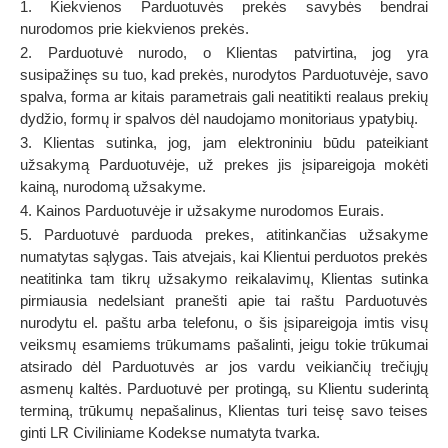
1. Kiekvienos Parduotuvės prekės savybės bendrai
nurodomos prie kiekvienos prekės.
2. Parduotuvė nurodo, o Klientas patvirtina, jog yra
susipažinęs su tuo, kad prekės, nurodytos Parduotuvėje, savo
spalva, forma ar kitais parametrais gali neatitikti realaus prekių
dydžio, formų ir spalvos dėl naudojamo monitoriaus ypatybių.
3. Klientas sutinka, jog, jam elektroniniu būdu pateikiant
užsakymą Parduotuvėje, už prekes jis įsipareigoja mokėti
kainą, nurodomą užsakyme.
4. Kainos Parduotuvėje ir užsakyme nurodomos Eurais.
5. Parduotuvė parduoda prekes, atitinkančias užsakyme
numatytas sąlygas. Tais atvejais, kai Klientui perduotos prekės
neatitinka tam tikrų užsakymo reikalavimų, Klientas sutinka
pirmiausia nedelsiant pranešti apie tai raštu Parduotuvės
nurodytu el. paštu arba telefonu, o šis įsipareigoja imtis visų
veiksmų esamiems trūkumams pašalinti, jeigu tokie trūkumai
atsirado dėl Parduotuvės ar jos vardu veikiančių trečiųjų
asmenų kaltės. Parduotuvė per protingą, su Klientu suderintą
terminą, trūkumų nepašalinus, Klientas turi teisę savo teises
ginti LR Civiliniame Kodekse numatyta tvarka.