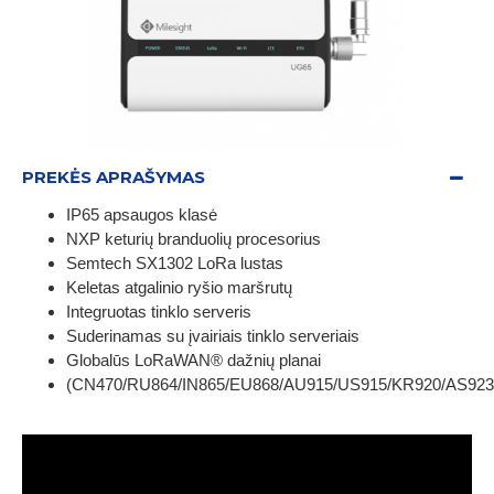
PREKĖS APRAŠYMAS
IP65 apsaugos klasė
NXP keturių branduolių procesorius
Semtech SX1302 LoRa lustas
Keletas atgalinio ryšio maršrutų
Integruotas tinklo serveris
Suderinamas su įvairiais tinklo serveriais
Globalūs LoRaWAN® dažnių planai
(CN470/RU864/IN865/EU868/AU915/US915/KR920/AS923