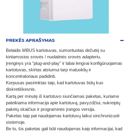
PREKĖS APRAŠYMAS
Belaidis MBUS kartotuvas, sumontuotas dežutėj su
kintamosios srovės / nuolatinės srovės adapteriu.
Įrenginys yra "plug-and-play" ir labai lengvai konfigūruojamas
kartotuvas, skirtas atstumui tarp matuoklių ir
koncentratoriaus padidinti.
Korpusas pasirinktas taip, kad kartotuvas būtų kuo
diskretiškesnis.
Kartą per minutę iš kartotuvo siunčiamas paketas, kuriame
pateikiama informacija apie kartotuvą, pavyzdžiui, nukreiptų
paketų skaičius ir programinės įrangos versija.
Paketas taip pat naudojamas kartotuvų laikui sinchronizuoti
sistemoje.
Be to, šis paketas gali būti naudojamas kaip informacijai, kad