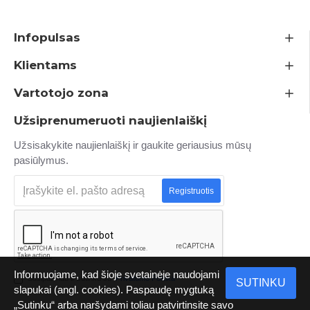
Infopulsas
Klientams
Vartotojo zona
Užsiprenumeruoti naujienlaiškį
Užsisakykite naujienlaiškį ir gaukite geriausius mūsų
pasiūlymus.
Registruotis
Informuojame, kad šioje svetainėje naudojami
Susipažinau ir sutinku su
Privatumo Politika
SUTINKU
slapukai (angl. cookies). Paspaudę mygtuką
„Sutinku“ arba naršydami toliau patvirtinsite savo