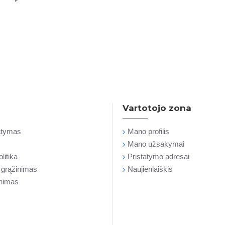
Vartotojo zona
tatymas
Mano profilis
Mano užsakymai
litika
Pristatymo adresai
r grąžinimas
Naujienlaiškis
inimas