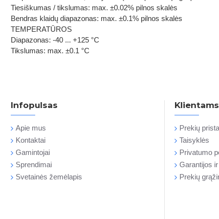
Tiesiškumas / tikslumas: max. ±0.02% pilnos skalės
Bendras klaidų diapazonas: max. ±0.1% pilnos skalės
TEMPERATŪROS
Diapazonas: -40 ... +125 °C
Tikslumas: max. ±0.1 °C
Infopulsas
Klientams
Apie mus
Prekių pris
Kontaktai
Taisyklės
Gamintojai
Privatumo po
Sprendimai
Garantijos i
Svetainės žemėlapis
Prekių grąž