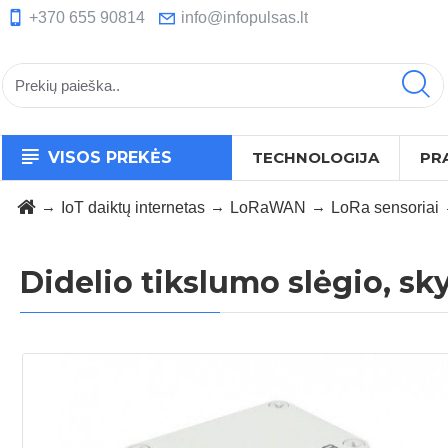
+370 655 90814
info@infopulsas.lt
VISOS PREKĖS
TECHNOLOGIJA
PR
IoT daiktų internetas
LoRaWAN
LoRa sensoriai
Didelio tikslumo slėgio, s