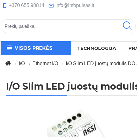
+370 655 90814
info@infopulsas.lt
VISOS PREKĖS
TECHNOLOGIJA
PR
I/O
Ethernet I/O
I/O Slim LED juostų modulis DO
I/O Slim LED juostų modul