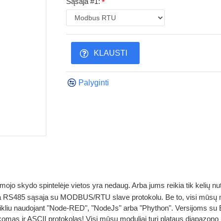
Sąsaja #1:
KLAUSTI
Palyginti
omojo skydo spintelėje vietos yra nedaug. Arba jums reikia tik kelių nu
 RS485 sąsaja su MODBUS/RTU slave protokolu. Be to, visi mūsų mod
dikliu naudojant "Node-RED", "NodeJs" arba "Phython". Versijoms su
as ir ASCII protokolas! Visi mūsų moduliai turi plataus diapazono ma