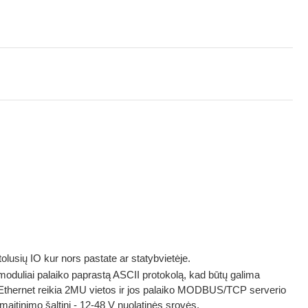
tolusių IO kur nors pastate ar statybvietėje.
uliai palaiko paprastą ASCII protokolą, kad būtų galima
 Ethernet reikia 2MU vietos ir jos palaiko MODBUS/TCP serverio
itinimo šaltinį - 12-48 V nuolatinės srovės.