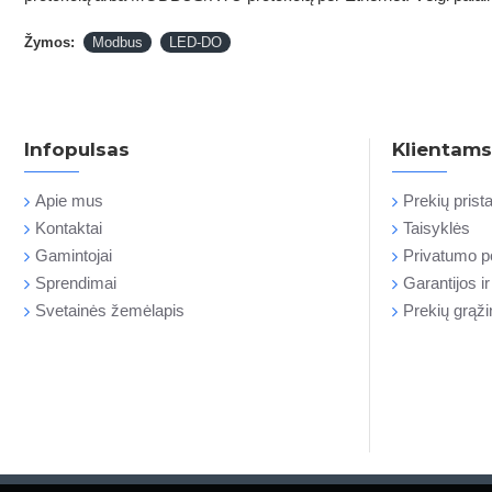
Žymos:
Modbus
LED-DO
Infopulsas
Klientams
Apie mus
Prekių pris
Kontaktai
Taisyklės
Gamintojai
Privatumo po
Sprendimai
Garantijos i
Svetainės žemėlapis
Prekių grąž