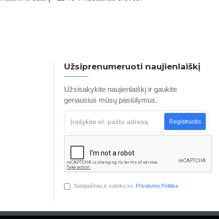
Užsiprenumeruoti naujienlaiškį
Užsisakykite naujienlaiškį ir gaukite
geriausius mūsų pasiūlymus.
Registruotis
Susipažinau ir sutinku su
Privatumo Politika