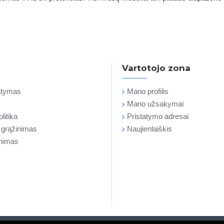
Vartotojo zona
tatymas
Mano profilis
Mano užsakymai
litika
Pristatymo adresai
r grąžinimas
Naujienlaiškis
inimas