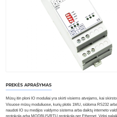
PREKĖS APRAŠYMAS
Mūsų itin ploni IO moduliai yra skirti visiems atvejams, kai skirst
Visuose mūsų moduliuose, kurių plotis 1MU, siūloma RS232 arba
naudoti IO su medijos valdymo sistema arba daiktų interneto val
protokolą arba MODBUS/RTU protokolą per Ethernet. Vėlgi palaikom