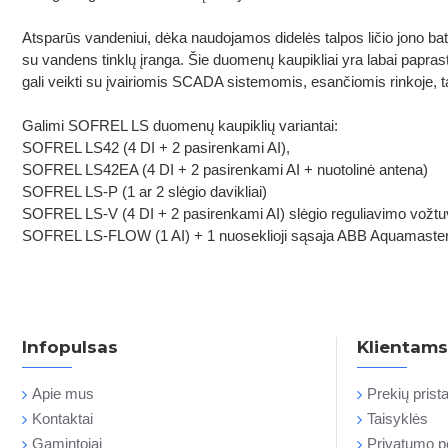
Atsparūs vandeniui, dėka naudojamos didelės talpos ličio jono bat
su vandens tinklų įranga. Šie duomenų kaupikliai yra labai papra
gali veikti su įvairiomis SCADA sistemomis, esančiomis rinkoje, t
Galimi SOFREL LS duomenų kaupiklių variantai:
SOFREL LS42 (4 DI + 2 pasirenkami AI),
SOFREL LS42EA (4 DI + 2 pasirenkami AI + nuotolinė antena)
SOFREL LS-P (1 ar 2 slėgio davikliai)
SOFREL LS-V (4 DI + 2 pasirenkami AI) slėgio reguliavimo vožt
SOFREL LS-FLOW (1 AI) + 1 nuoseklioji sąsaja ABB Aquamaste
Infopulsas
Klientams
Apie mus
Prekių pris
Kontaktai
Taisyklės
Gamintojai
Privatumo po