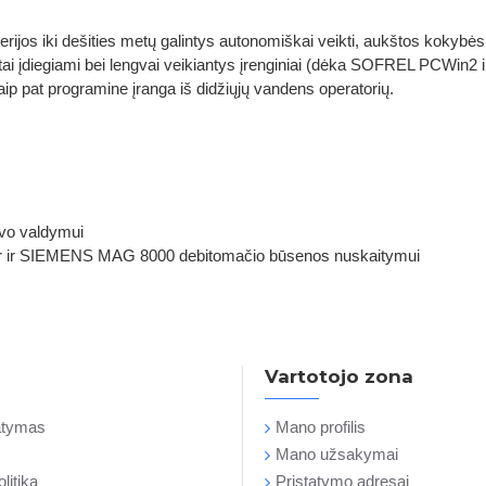
erijos iki dešities metų galintys autonomiškai veikti, aukštos kokyb
stai įdiegiami bei lengvai veikiantys įrenginiai (dėka SOFREL PCWin2
aip pat programine įranga iš didžiųjų vandens operatorių.
uvo valdymui
r ir SIEMENS MAG 8000 debitomačio būsenos nuskaitymui
Vartotojo zona
tatymas
Mano profilis
Mano užsakymai
litika
Pristatymo adresai