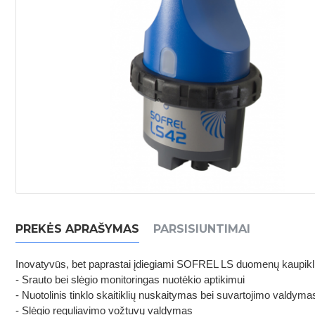
PREKĖS APRAŠYMAS
PARSISIUNTIMAI
Inovatyvūs, bet paprastai įdiegiami SOFREL LS duomenų kaupiklia
- Srauto bei slėgio monitoringas nuotėkio aptikimui
- Nuotolinis tinklo skaitiklių nuskaitymas bei suvartojimo valdyma
- Slėgio reguliavimo vožtuvų valdymas