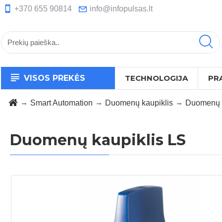
+370 655 90814
info@infopulsas.lt
VISOS PREKĖS
TECHNOLOGIJA
PR
Smart Automation
Duomenų kaupiklis
Duomenų k
Duomenų kaupiklis LS