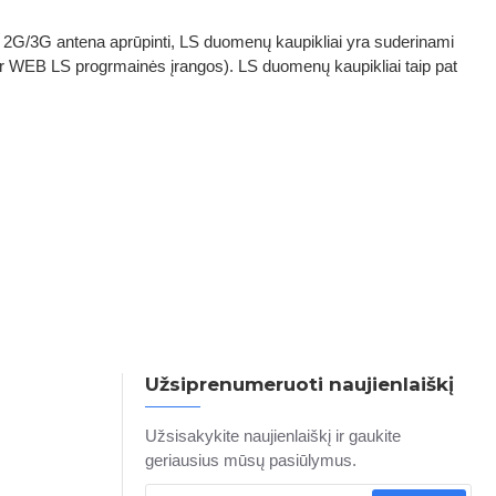
ės 2G/3G antena aprūpinti, LS duomenų kaupikliai yra suderinami
 ir WEB LS progrmainės įrangos). LS duomenų kaupikliai taip pat
Užsiprenumeruoti naujienlaiškį
Užsisakykite naujienlaiškį ir gaukite
geriausius mūsų pasiūlymus.