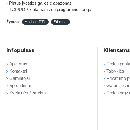
- Platus įvesties galios diapazonas
- TCP/UDP kintamasis su programine įranga
Žymos:
Modbus RTU
Ethernet
Infopulsas
Klientams
Apie mus
Prekių pris
Kontaktai
Taisyklės
Gamintojai
Privatumo po
Sprendimai
Garantijos i
Svetainės žemėlapis
Prekių grąž