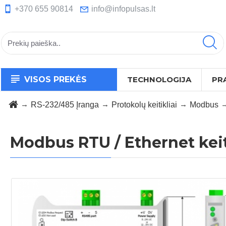
+370 655 90814
info@infopulsas.lt
VISOS PREKĖS
TECHNOLOGIJA
PR
RS-232/485 Įranga
Protokolų keitikliai
Modbus
Modbus RTU / Ethernet keit