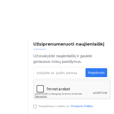
Užsiprenumeruoti naujienlaiškį
Užsisakykite naujienlaiškį ir gaukite
geriausius mūsų pasiūlymus.
Registruotis
Susipažinau ir sutinku su
Privatumo Politika