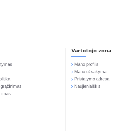
Vartotojo zona
tatymas
Mano profilis
Mano užsakymai
litika
Pristatymo adresai
r grąžinimas
Naujienlaiškis
inimas