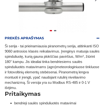
PREKĖS APRAŠYMAS
Ši serija - tai prieinamiausia piranometrų serija, atitinkanti ISO
9060 antrosios klasės reikalavimus. Įrenginys matuoja saulės
spinduliuotę, kurią gauna plokščias paviršius, W/m², žiūrint
180° kampu. Jis idealiai tinka bendriesiems saulės
spinduliuotės matavimams (agro)meteorologiniuose tinkluose
ir fotovoltinių elementų stebėsenai. Piranometrą lengva
montuoti ir įrengti, ypač naudojant rutulinį niveliavimo
mechanizmą. Ši versija yra su Modbus RS-485 ir 0-1 V
išėjimu.
Pritaikymas
bendrieji saulės spinduliuotės matavimai