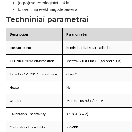
(agro)meteorologiniai tinklai
fotovoltinių elektrinių stebėsena
Techniniai parametrai
Description
Pyranometer
Measurement
hemispherical solar radiation
ISO 9060:2018 classification
spectrally flat Class C (second class)
IEC 61724-1:2017 compliance
Class C
Heater
No
Output
Modbus RS-485 / 0-1 V
Calibration uncertainty
< 1.8 % (k = 2)
Calibration traceability
to WRR