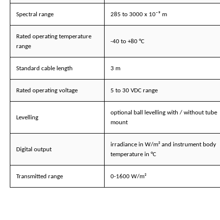
Spectral range
285 to 3000 x 10⁻⁹ m
Rated operating temperature
-40 to +80 °C
range
Standard cable length
3 m
Rated operating voltage
5 to 30 VDC range
optional ball levelling with / without tube
Levelling
mount
irradiance in W/m² and instrument body
Digital output
temperature in °C
Transmitted range
0-1600 W/m²