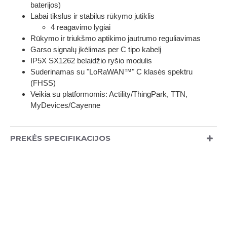
baterijos)
Labai tikslus ir stabilus rūkymo jutiklis
4 reagavimo lygiai
Rūkymo ir triukšmo aptikimo jautrumo reguliavimas
Garso signalų įkėlimas per C tipo kabelį
IP5X SX1262 belaidžio ryšio modulis
Suderinamas su "LoRaWAN™" C klasės spektru
(FHSS)
Veikia su platformomis: Actility/ThingPark, TTN,
MyDevices/Cayenne
PREKĖS SPECIFIKACIJOS