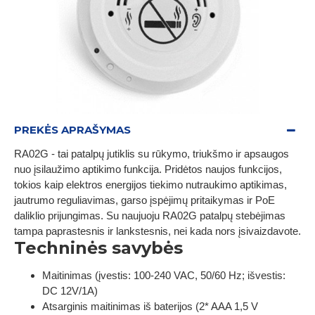
PREKĖS APRAŠYMAS
RA02G - tai patalpų jutiklis su rūkymo, triukšmo ir apsaugos
nuo įsilaužimo aptikimo funkcija. Pridėtos naujos funkcijos,
tokios kaip elektros energijos tiekimo nutraukimo aptikimas,
jautrumo reguliavimas, garso įspėjimų pritaikymas ir PoE
daliklio prijungimas. Su naujuoju RA02G patalpų stebėjimas
tampa paprastesnis ir lankstesnis, nei kada nors įsivaizdavote.
Techninės savybės
Maitinimas (įvestis: 100-240 VAC, 50/60 Hz; išvestis:
DC 12V/1A)
Atsarginis maitinimas iš baterijos (2* AAA 1,5 V