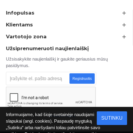
Infopulsas
Klientams
Vartotojo zona
Užsiprenumeruoti naujienlaiškį
Užsisakykite naujienlaiškį ir gaukite geriausius mūsų
pasiūlymus.
Registruotis
Informuojame, kad šioje svetainėje naudojami
Susipažinau ir sutinku su
Privatumo Politika
SUTINKU
slapukai (angl. cookies). Paspaudę mygtuką
„Sutinku“ arba naršydami toliau patvirtinsite savo