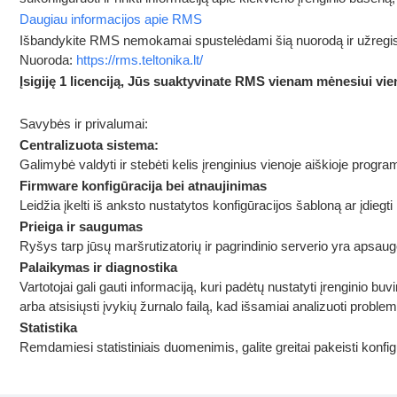
Daugiau informacijos apie RMS
Išbandykite RMS nemokamai spustelėdami šią nuorodą ir užregi
Nuoroda:
https://rms.teltonika.lt/
Įsigiję 1 licenciją, Jūs suaktyvinate RMS vienam mėnesiui vie
Savybės ir privalumai:
Centralizuota sistema:
Galimybė valdyti ir stebėti kelis įrenginius vienoje aiškioje prog
Firmware konfigūracija bei atnaujinimas
Leidžia įkelti iš anksto nustatytos konfigūracijos šabloną ar įdiegt
Prieiga ir saugumas
Ryšys tarp jūsų maršrutizatorių ir pagrindinio serverio yra apsa
Palaikymas ir diagnostika
Vartotojai gali gauti informaciją, kuri padėtų nustatyti įrenginio buv
arba atsisiųsti įvykių žurnalo failą, kad išsamiai analizuoti proble
Statistika
Remdamiesi statistiniais duomenimis, galite greitai pakeisti konfi