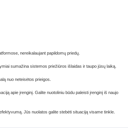
latformose, nereikalaujant papildomų priedų.
 žymiai sumažina sistemos priežiūros išlaidas ir taupo jūsų laiką.
alą nuo neteisėtos prieigos.
ciją apie įrenginį. Galite nuotoliniu būdu paleisti įrenginį iš naujo
fektyvumą. Jūs nuolatos galite stebėti situaciją visame tinkle.