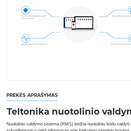
PREKĖS APRAŠYMAS
Teltonika nuotolinio vald
Nuotolinio valdymo sistema (RMS) leidžia nuotoliniu būdu valdyti 
sukonfigūruoti ir rinkti informaciją apie kiekvieno įrenginio būseną, 