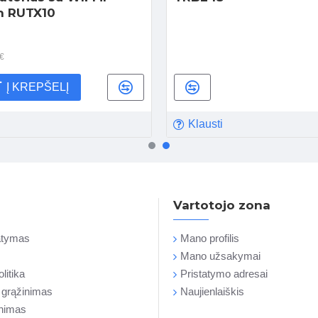
h RUTX10
€
Į KREPŠELĮ
Klausti
Vartotojo zona
tatymas
Mano profilis
Mano užsakymai
litika
Pristatymo adresai
r grąžinimas
Naujienlaiškis
inimas