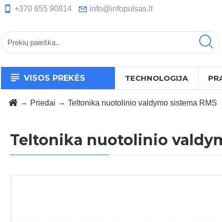
+370 655 90814
info@infopulsas.lt
VISOS PREKĖS
TECHNOLOGIJA
PR
Priedai
Teltonika nuotolinio valdymo sistema RMS
Teltonika nuotolinio vald