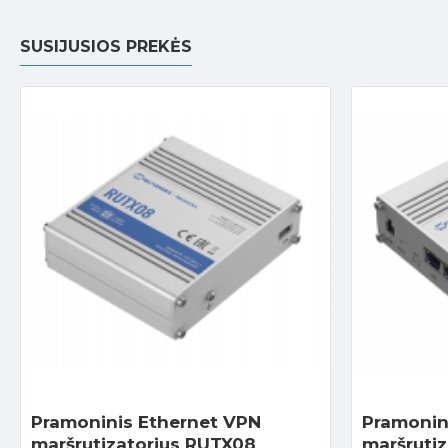
SUSIJUSIOS PREKĖS
Pramoninis Ethernet VPN
Pramonin
maršrutizatorius RUTX08
maršrutiz