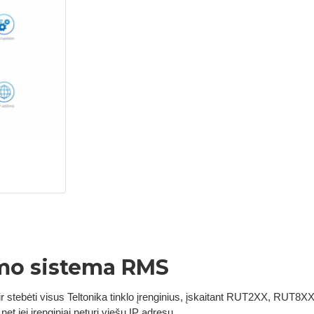
ymo sistema RMS
ir stebėti visus Teltonika tinklo įrenginius, įskaitant RUT2XX, RUT8X
net jei įrenginiai neturi viešų IP adresų.