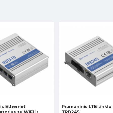
is Ethernet
Pramoninis LTE tinklo
atorius su WIFI ir
TRB245