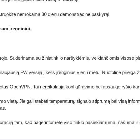
struokite nemokamą 30 dienų demonstracinę paskyrą!
nam įrenginiui.
ramoje. Suderinama su žiniatinklio naršyklėmis, veikiančiomis visose p
i naujausią FW versiją į kelis įrenginius vienu metu. Nuotolinė prieiga
ugotas OpenVPN. Tai nereikalauja konfigūravimo bei apsaugo ryšio kan
imo vietą. Jie gali stebėti temperatūrą, signalo stiprumą bei visą informa
mas.
gūraciją tam, kad pagerintumėte viso tinklo pasiekiamumą, našumą ir e