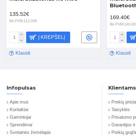
Bluetoot
135.52€
169.40€
Be PVM:112.00€
Be PVM:140.00
Į KREPŠELĮ
Klausti
Klausti
Infopulsas
Klientams
Apie mus
Prekių pris
Kontaktai
Taisyklės
Gamintojai
Privatumo po
Sprendimai
Garantijos i
Svetainės žemėlapis
Prekių grąž