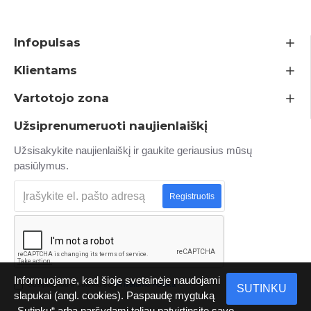
Infopulsas
Klientams
Vartotojo zona
Užsiprenumeruoti naujienlaiškį
Užsisakykite naujienlaiškį ir gaukite geriausius mūsų
pasiūlymus.
Registruotis
Informuojame, kad šioje svetainėje naudojami
Susipažinau ir sutinku su
Privatumo Politika
SUTINKU
slapukai (angl. cookies). Paspaudę mygtuką
„Sutinku“ arba naršydami toliau patvirtinsite savo