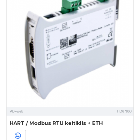
ADFweb
HD67908
HART / Modbus RTU keitiklis + ETH