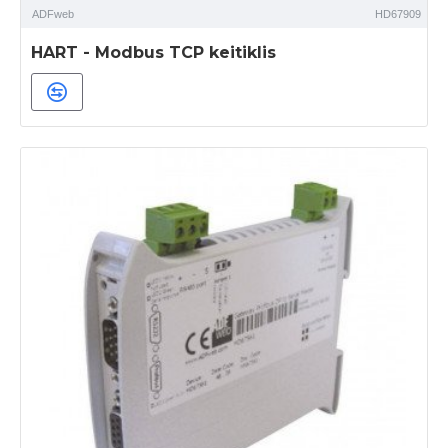
ADFweb
HD67909
HART - Modbus TCP keitiklis