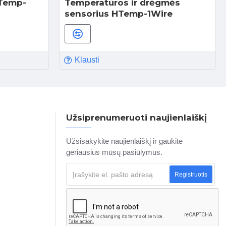
 Temp-
Temperatūros ir drėgmės
sensorius HTemp-1Wire
Klausti
Užsiprenumeruoti naujienlaiškį
Užsisakykite naujienlaiškį ir gaukite
geriausius mūsų pasiūlymus.
Registruotis