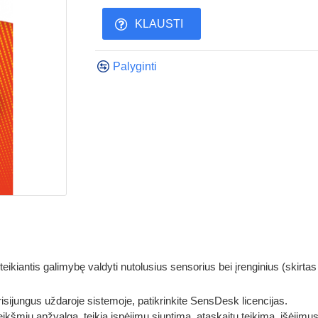
KLAUSTI
Palyginti
eikiantis galimybę valdyti nutolusius sensorius bei įrenginius (skirt
risijungus uždaroje sistemoje, patikrinkite SensDesk licencijas.
ikšmių apžvalgą, teikia įspėjimų siuntimą, ataskaitų teikimą, išėjimus į