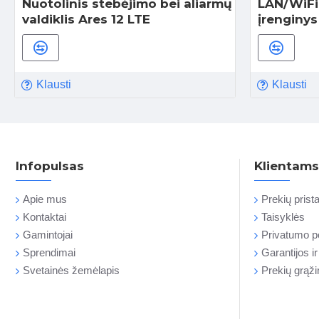
Nuotolinis stebėjimo bei aliarmų
LAN/WiFi
valdiklis Ares 12 LTE
įrenginy
Klausti
Klausti
Infopulsas
Klientams
Apie mus
Prekių pris
Kontaktai
Taisyklės
Gamintojai
Privatumo po
Sprendimai
Garantijos i
Svetainės žemėlapis
Prekių grąž