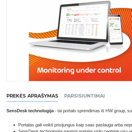
PREKĖS APRAŠYMAS
PARSISIUNTIMAI
SensDesk technologija
- tai portalo sprendimas iš HW group, sut
Portalas gali veikti prisijungus kaip saas paslauga arba nep
SensDesk technologija pagrįsti portalai siūlo centrinę visų re