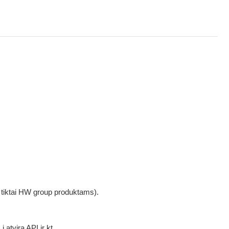
as tiktai HW group produktams).
 atvirą API ir kt.