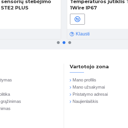
 sensorių stebėjimo
Temperatūros jutiklis
s STE2 PLUS
1Wire IP67
Klausti
Vartotojo zona
tatymas
Mano profilis
Mano užsakymai
litika
Pristatymo adresai
r grąžinimas
Naujienlaiškis
inimas