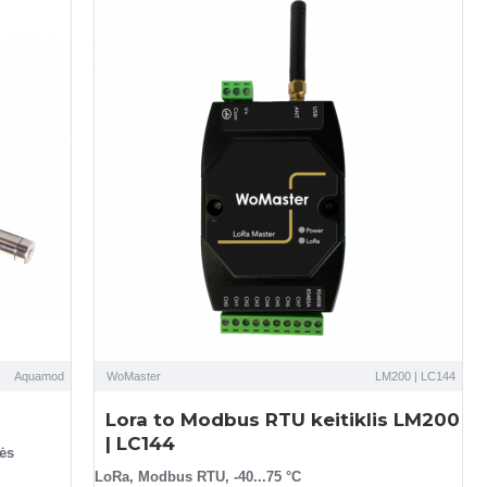
Aquamod
WoMaster
LM200 | LC144
Lora to Modbus RTU keitiklis LM200
| LC144
ės
LoRa, Modbus RTU, -40...75 °C