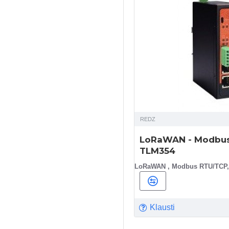
REDZ
LoRaWAN - Modbu
TLM354
LoRaWAN , Modbus RTU/TCP,
Klausti