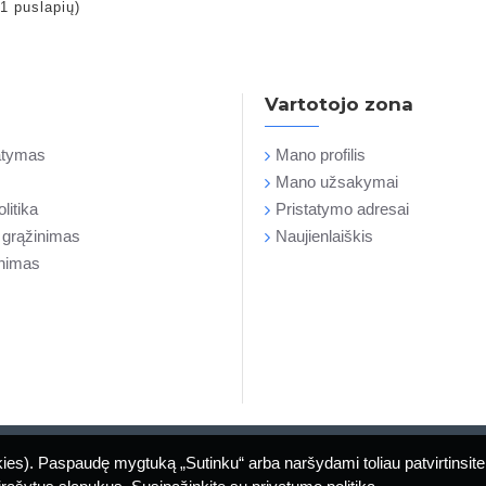
1 puslapių)
Vartotojo zona
tatymas
Mano profilis
Mano užsakymai
litika
Pristatymo adresai
r grąžinimas
Naujienlaiškis
inimas
ies). Paspaudę mygtuką „Sutinku“ arba naršydami toliau patvirtinsite