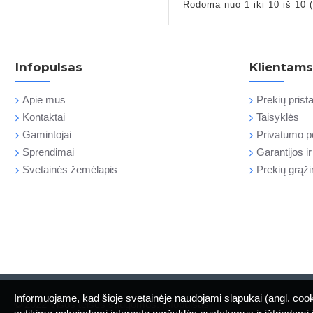
Rodoma nuo 1 iki 10 iš 10 (
Infopulsas
Klientams
Apie mus
Prekių pris
Kontaktai
Taisyklės
Gamintojai
Privatumo po
Sprendimai
Garantijos i
Svetainės žemėlapis
Prekių grąž
Informuojame, kad šioje svetainėje naudojami slapukai (angl. cook
© 2022 Visos teisės saugomos. Infopulsas