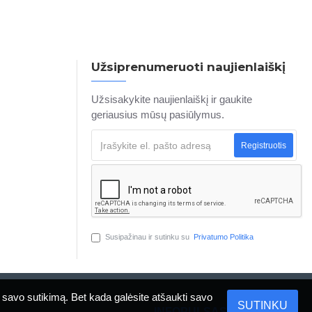
Užsiprenumeruoti naujienlaiškį
Užsisakykite naujienlaiškį ir gaukite
geriausius mūsų pasiūlymus.
Registruotis
Susipažinau ir sutinku su
Privatumo Politika
Sukurė
 savo sutikimą. Bet kada galėsite atšaukti savo
SUTINKU
INFOPULSAS MARKETING