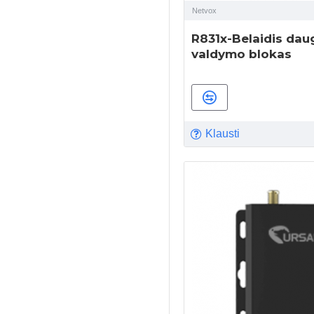
Netvox
R831x-Belaidis dau
valdymo blokas
Klausti