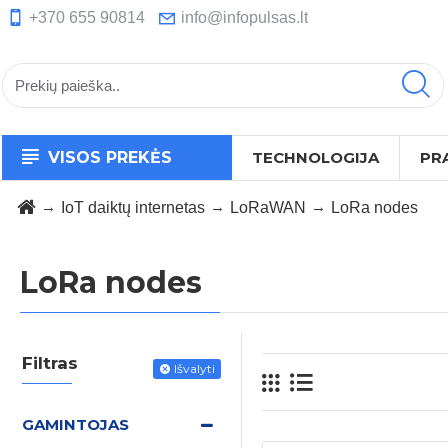
+370 655 90814
info@infopulsas.lt
VISOS PREKĖS
TECHNOLOGIJA
PR
IoT daiktų internetas
LoRaWAN
LoRa nodes
LoRa nodes
Filtras
Išvalyti
GAMINTOJAS