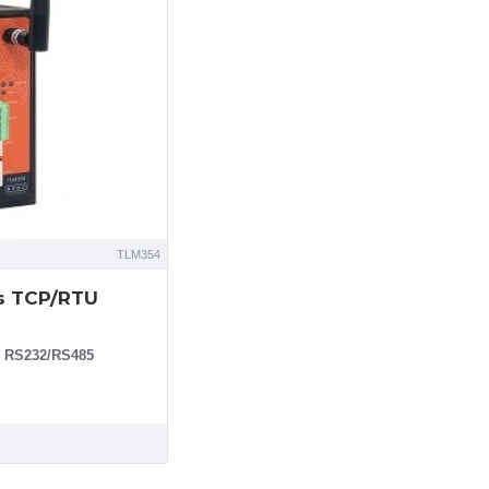
TLM354
s TCP/RTU
 RS232/RS485