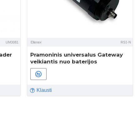
UM3081
Ellenex
RS1-N
ader
Pramoninis universalus Gateway
veikiantis nuo baterijos
Klausti