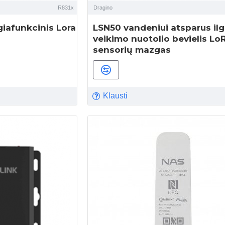
R831x
Dragino
giafunkcinis Lora
LSN50 vandeniui atsparus il
veikimo nuotolio bevielis Lo
sensorių mazgas
Klausti