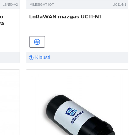
LSN50-V2
MILESIGHT IOT
UC11-N1
go
LoRaWAN mazgas UC11-N1
Ra
Klausti